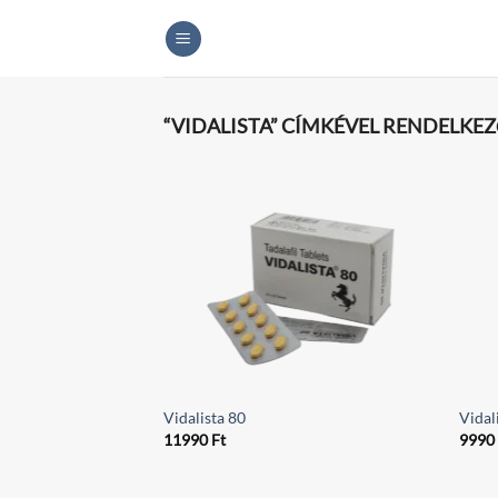
Skip
to
content
“VIDALISTA” CÍMKÉVEL RENDELKE
Vidalista 80
Vidal
11990
Ft
999