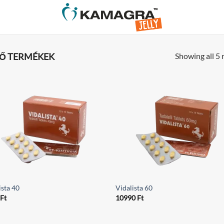
Showing all 5 
ZŐ TERMÉKEK
ista 40
Vidalista 60
0
Ft
10990
Ft