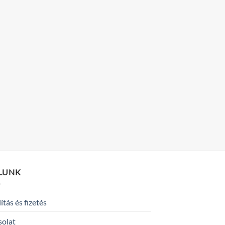
LUNK
lítás és fizetés
solat