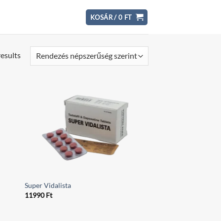
KOSÁR /
0
FT
results
Super Vidalista
11990
Ft