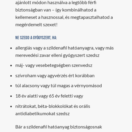
ajánlott módon használva a legtöbb férfi
biztonságban van – így kombinálhatod a
kellemeset a hasznossal, és megtapasztalhatod a
megérdemelt szexet!
Ne szedd a gyógyszert, ha:
allergiás vagy a szildenafil hatóanyagra, vagy más
merevedési zavar elleni gyógyszert szedsz
máj- vagy vesebetegségben szenvedsz
szívroham vagy agyvérzés ért korábban
túl alacsony vagy túl magas a vérnyomásod
18 év alatti vagy 65 év feletti vagy
nitrátokat, béta-blokkolókat és orális
antidiabetikumokat szedsz
Bár a szildenafil hatóanyag biztonságosnak