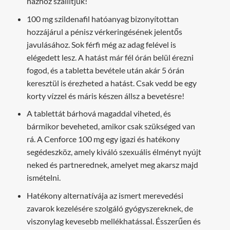
házhoz szállítjuk!
100 mg szildenafil hatóanyag bizonyítottan
hozzájárul a pénisz vérkeringésének jelentős
javulásához. Sok férfi még az adag felével is
elégedett lesz. A hatást már fél órán belül érezni
fogod, és a tabletta bevétele után akár 5 órán
keresztül is érezheted a hatást. Csak vedd be egy
korty vízzel és máris készen állsz a bevetésre!
A tablettát bárhová magaddal viheted, és
bármikor beveheted, amikor csak szükséged van
rá. A Cenforce 100 mg egy igazi és hatékony
segédeszköz, amely kiváló szexuális élményt nyújt
neked és partnerednek, amelyet meg akarsz majd
ismételni.
Hatékony alternatívája az ismert merevedési
zavarok kezelésére szolgáló gyógyszereknek, de
viszonylag kevesebb mellékhatással. Ésszerűen és