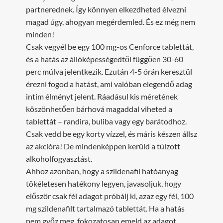
partnerednek. Így könnyen elkezdheted élvezni
magad úgy, ahogyan megérdemled. És ez még nem
minden!
Csak vegyél be egy 100 mg-os Cenforce tablettát,
és a hatás az állóképességedtől függően 30-60
perc múlva jelentkezik. Ezután 4-5 órán keresztül
érezni fogod a hatást, ami valóban elegendő adag
intim élményt jelent. Ráadásul kis méretének
köszönhetően bárhová magaddal viheted a
tablettát – randira, buliba vagy egy barátodhoz.
Csak vedd be egy korty vízzel, és máris készen állsz
az akcióra! De mindenképpen kerüld a túlzott
alkoholfogyasztást.
Ahhoz azonban, hogy a szildenafil hatóanyag
tökéletesen hatékony legyen, javasoljuk, hogy
először csak fél adagot próbálj ki, azaz egy fél, 100
mg szildenafilt tartalmazó tablettát. Ha a hatás
nem győz meg, fokozatosan emeld az adagot