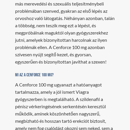
más merevedési és szexuális teljesítménybeli
problémában szenved, gyakran az első lépés az
orvoshoz való látogatás. Néhányan azonban, talán
a többség, nem teszik meg ezt a lépést, és
megpróbálnak maguktól olyan gyógyszerekhez
jutni, amelyek bizonyítottan harcolnak az ilyen
problémák ellen. A Cenforce 100 mg azonban
szívesen nyújt segítő kezet, és gyorsan,
egyszerűen és bizonyítottan javíthat a szexen!
Mi az a Cenforce 100 mg?
A Cenforce 100 mg ugyanazt a hatóanyagot
tartalmazza, amely a jól ismert Viagra
gyógyszerben is megtalálható. A szildenafil a
pénisz vérkeringésének serkentésén keresztül
működik, aminek köszönhetően nagyszerű,
megbízható és hosszan tartó erekciót biztosít,
amely nem fog csalódást okozni sem neked, sem a