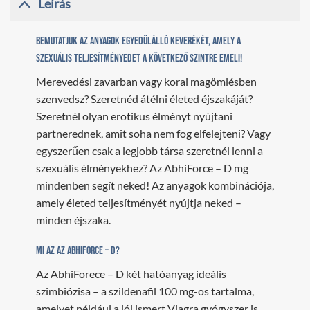
Leírás
Bemutatjuk az anyagok egyedülálló keverékét, amely a
szexuális teljesítményedet a következő szintre emeli!
Merevedési zavarban vagy korai magömlésben
szenvedsz? Szeretnéd átélni életed éjszakáját?
Szeretnél olyan erotikus élményt nyújtani
partnerednek, amit soha nem fog elfelejteni? Vagy
egyszerűen csak a legjobb társa szeretnél lenni a
szexuális élményekhez? Az AbhiForce – D mg
mindenben segít neked! Az anyagok kombinációja,
amely életed teljesítményét nyújtja neked –
minden éjszaka.
Mi az az AbhiForce – D?
Az AbhiForece – D két hatóanyag ideális
szimbiózisa – a szildenafil 100 mg-os tartalma,
amelyet például a jól ismert Viagra gyógyszer is