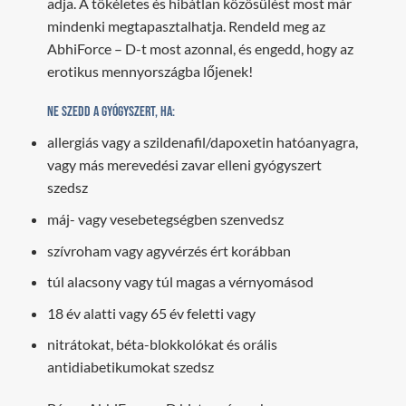
adja. A tökéletes és hibátlan közösülést most már
mindenki megtapasztalhatja. Rendeld meg az
AbhiForce – D-t most azonnal, és engedd, hogy az
erotikus mennyországba lőjenek!
Ne szedd a gyógyszert, ha:
allergiás vagy a szildenafil/dapoxetin hatóanyagra,
vagy más merevedési zavar elleni gyógyszert
szedsz
máj- vagy vesebetegségben szenvedsz
szívroham vagy agyvérzés ért korábban
túl alacsony vagy túl magas a vérnyomásod
18 év alatti vagy 65 év feletti vagy
nitrátokat, béta-blokkolókat és orális
antidiabetikumokat szedsz