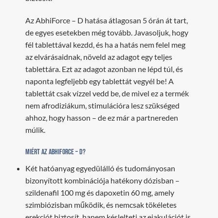
Az AbhiForce – D hatása átlagosan 5 órán át tart,
de egyes esetekben még tovább. Javasoljuk, hogy
fél tablettával kezdd, és ha a hatás nem felel meg
az elvárásaidnak, növeld az adagot egy teljes
tablettára. Ezt az adagot azonban ne lépd túl, és
naponta legfeljebb egy tablettát vegyél be! A
tablettát csak vízzel vedd be, de mivel ez a termék
nem afrodiziákum, stimulációra lesz szükséged
ahhoz, hogy hasson – de ez már a partnereden
múlik.
Miért az AbhiForce – D?
Két hatóanyag egyedülálló és tudományosan
bizonyított kombinációja hatékony dózisban –
szildenafil 100 mg és dapoxetin 60 mg, amely
szimbiózisban működik, és nemcsak tökéletes
erekciót biztosít, hanem késlelteti az ejakulációt is.