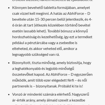
Könnyen bevehető tabletta formájában, amelyet
csak vízzel kell meginni. A hatás az AbhiForce – D
bevétele után 15-30 percen belül jelentkezik, és 4-
6 órán át tart (étkezés közelében történő bevétel
esetén lassabb lehet). További bónusz a könnyű
hordozhatóság és kezelhetőség, így ezt a terméket
például a pénztárcába vagy a zsebedbe is
elteheted, és akkor veheted elő, amikor a
legnagyobb szükséged van rá.
Bizonyított, tiszta minőség, amely biztosítja, hogy
a leghatékonyabb és legjobb minőségű
összetevőket kapod. Az AbhiForce – D egyszerűen
működik, amit több ezer elégedett férfi – és női
partnereik is – bizonyítanak. Próbáld ki te is!
Vonzó ár mindenki számára elérhető. Nagyszerű
ár-érték arány, amely álmaid szexét a kezedbe