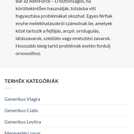
Bár az AbhiForce – D biztonságos, ha
körültekintően használják, túlzásba vitt
fogyasztása problémákat okozhat. Egyes férfiak
enyhe mellékhatásokról számolnak be, amelyek
közé tartozik a fejfájás, arcpír, orrdugulás,
látászavarok, szédülés vagy emésztési zavarok.
Hosszabb ideig tartó problémák esetén fordulj
orvosodhoz.
TERMÉK KATEGÓRIÁK
Generikus Viagra
Generikus Cialis
Generikus Levitra
Merevedési zavar