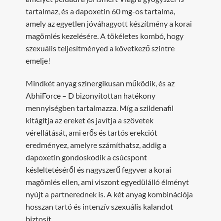
tartalmaz, és a dapoxetin 60 mg-os tartalma,
amely az egyetlen jóváhagyott készítmény a korai
magömlés kezelésére. A tökéletes kombó, hogy
szexuális teljesítményed a következő szintre
emelje!
Mindkét anyag szinergikusan működik, és az
AbhiForce – D bizonyítottan hatékony
mennyiségben tartalmazza. Míg a szildenafil
kitágítja az ereket és javítja a szövetek
vérellátását, ami erős és tartós erekciót
eredményez, amelyre számíthatsz, addig a
dapoxetin gondoskodik a csúcspont
késleltetéséről és nagyszerű fegyver a korai
magömlés ellen, ami viszont egyedülálló élményt
nyújt a partnerednek is. A két anyag kombinációja
hosszan tartó és intenzív szexuális kalandot
biztosít.