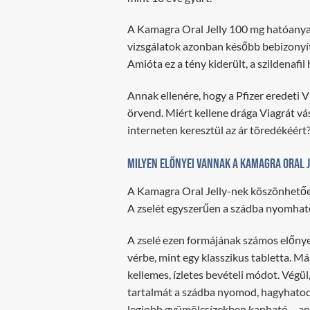
A Kamagra Oral Jelly 100 mg hatóanyagát 
vizsgálatok azonban később bebizonyít
Amióta ez a tény kiderült, a szildenafi
Annak ellenére, hogy a Pfizer eredeti 
örvend. Miért kellene drága Viagrát v
interneten keresztül az ár töredékéért
Milyen előnyei vannak a Kamagra Oral J
A Kamagra Oral Jelly-nek köszönhetően 
A zselét egyszerűen a szádba nyomhato
A zselé ezen formájának számos előnye 
vérbe, mint egy klasszikus tabletta. Má
kellemes, ízletes bevételi módot. Végül
tartalmát a szádba nyomod, hagyhatod, 
legjobb gyümölcsízekben kapható – ana