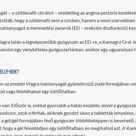
– a szildenafil-citrátot – eredetileg az angina pectoris kezelésére
ották, hogy a szildenafil nem a szívben, hanem a nemi szervekben 
l hatóanyagot a merevedési zavarok (ED – erekciós diszfunkció) kez
Viagra talán a legnépszerűbb gyógyszer az ED-re, a Kamagra Oral Je
ásárolni egy vényköteles gyógyszertárban, amikor egy ugyanolyan 
?
elly-nek?
az eredeti Viagra hatóanyagát gyümölcsízű zselé formájában vehete
d vagy feloldhatod egy üdítőitalban.
van. Először is, sokkal gyorsabb a hatás kezdete, mivel a gyógysz
sodszor, azok a férfiak, akiknek gondot okoz a tabletták lenyelése, 
, a gél/gél formájában lévő gyógyszer többféleképpen is bevehető, 
hogy a gél feloldódjon egy üdítőitalban, és megihatod azt. A Kama
nász, eper, barack és még sok más ízben!