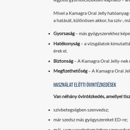
Mivel a Kamagra Oral Jelly hatóanyag-
a hatását, különösen akkor, ha szív-, m
Gyorsaság
– más gyógyszerekhez képes
Hatékonyság
– a vizsgálatok kimutattá
érek el.
Biztonság
– A Kamagra Oral Jelly-nek n
Megfizethetőség
– A Kamagra Oral Jell
Használat előtti óvintézkedések
Van néhány óvintézkedés, amellyel tiszt
szívbetegségben szenvedsz;
már szedsz más gyógyszereket ED-re;
máj- vagy vesebetegségben szenvedsz