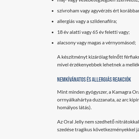
szívroham vagy agyvérzés ért korábba
allergiás vagy a szildenafilra;
18 év alatti vagy 65 év feletti vagy;
alacsony vagy magas a vérnyomásod;
A készítményt kizárólag felnőtt férfia
mivel érzékenyebbek lehetnek a mellé
Nemkívánatos és allergiás reakciók
Mint minden gyógyszer, a Kamagra Oral 
orrnyálkahártya duzzanata, az arc kipi
homályos látás).
Az Oral Jelly nem szedhető nitrátokka
szedése tragikus következményekkel já