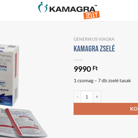
GENERIKUS VIAGRA
Kamagra zselé
9990
Ft
1 csomag – 7 db zselé tasak
Kamagra zselé mennyiség
KO