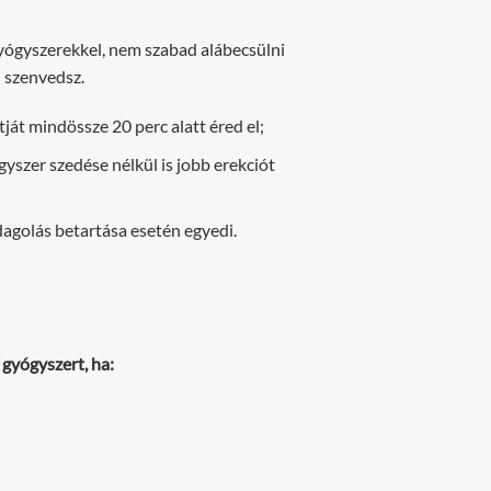
yógyszerekkel, nem szabad alábecsülni
) szenvedsz.
t mindössze 20 perc alatt éred el;
yszer szedése nélkül is jobb erekciót
dagolás betartása esetén egyedi.
 gyógyszert, ha: