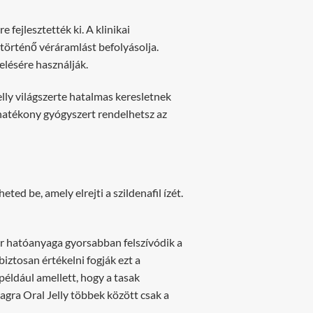
 fejlesztették ki. A klinikai
történő véráramlást befolyásolja.
elésére használják.
lly világszerte hatalmas keresletnek
hatékony gyógyszert rendelhetsz az
d be, amely elrejti a szildenafil ízét.
er hatóanyaga gyorsabban felszívódik a
biztosan értékelni fogják ezt a
például amellett, hogy a tasak
gra Oral Jelly többek között csak a