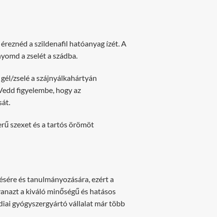
eznéd a szildenafil hatóanyag ízét. A
 nyomd a zselét a szádba.
gél/zselé a szájnyálkahártyán
 Vedd figyelembe, hogy az
sát.
rű szexet és a tartós örömöt
tésére és tanulmányozására, ezért a
yanazt a kiváló minőségű és hatásos
diai gyógyszergyártó vállalat már több