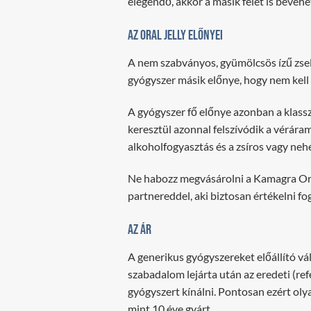
elegendő, akkor a másik felét is bevehe
Az Oral Jelly előnyei
A nem szabványos, gyümölcsös ízű zsel
gyógyszer másik előnye, hogy nem kell v
A gyógyszer fő előnye azonban a klass
keresztül azonnal felszívódik a véráram
alkoholfogyasztás és a zsíros vagy nehé
Ne habozz megvásárolni a Kamagra Oral
partnereddel, aki biztosan értékelni fo
Az ár
A generikus gyógyszereket előállító vá
szabadalom lejárta után az eredeti (re
gyógyszert kínálni. Pontosan ezért oly
mint 10 éve gyárt.