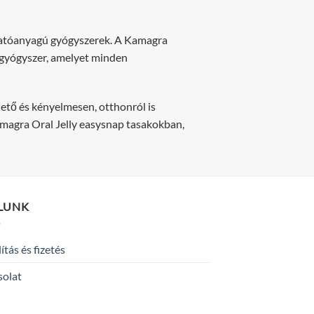
 hatóanyagú gyógyszerek. A Kamagra
ó gyógyszer, amelyet minden
ető és kényelmesen, otthonról is
Kamagra Oral Jelly easysnap tasakokban,
LUNK
lítás és fizetés
solat