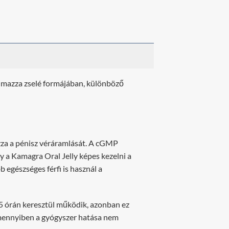
lmazza zselé formájában, különböző
ozza a pénisz véráramlását. A cGMP
y a Kamagra Oral Jelly képes kezelni a
egészséges férfi is használ a
-5 órán keresztül működik, azonban ez
 Amennyiben a gyógyszer hatása nem