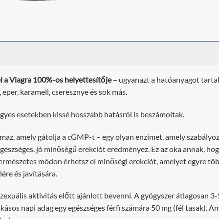
l a Viagra 100%-os helyettesítője
– ugyanazt a hatóanyagot tarta
 eper, karamell, cseresznye és sok más.
 egyes esetekben kissé hosszabb hatásról is beszámoltak.
almaz, amely gátolja a cGMP-t – egy olyan enzimet, amely szabály
egészséges, jó minőségű erekciót eredményez. Ez az oka annak, hog
rmészetes módon érhetsz el minőségi erekciót, amelyet egyre több 
ére és javítására.
zexuális aktivitás előtt ajánlott bevenni. A gyógyszer átlagosan 3
okásos napi adag egy egészséges férfi számára 50 mg (fél tasak).