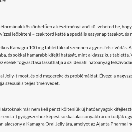
ted.
éformának köszönhetően a készítményt anélkül veheted be, hogy ér
ízzel leöblíteni – csak törd ketté a speciális easysnap tasakot, és
zikus Kamagra 100 mg tablettákkal szemben a gyors felszívódás. A 
ba, és sokkal hamarabb kifejti hatását, mint a klasszikus tabletta.
z ételek fogyasztása lassíthatja a szildenafil hatóanyag felszívódá
 Jelly-t most, és old meg erekciós problémáidat. Élvezd a nagysze
gja szexuális teljesítményedet.
llalatoknak már nem kell pénzt költeniük új hatóanyagok kifejlesz
ferencia-) gyógyszerhez képest sokkal alacsonyabb áron tudják ug
an alacsony a Kamagra Oral Jelly ára, amelyet az Ajanta Pharma in