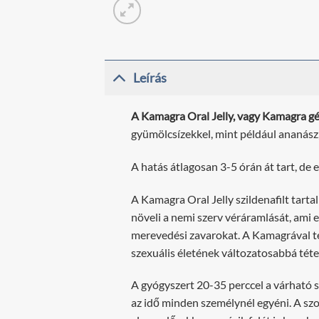
Leírás
A Kamagra Oral Jelly, vagy Kamagra gé
gyümölcsízekkel, mint például ananász,
A hatás átlagosan 3-5 órán át tart, de
A Kamagra Oral Jelly szildenafilt tart
növeli a nemi szerv véráramlását, ami 
merevedési zavarokat. A Kamagrával te
szexuális életének változatosabbá tétel
A gyógyszert 20-35 perccel a várható s
az idő minden személynél egyéni. A sz