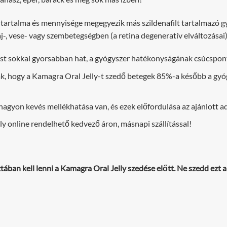
tartalma és mennyisége megegyezik más szildenafilt tartalmazó g
áj-, vese- vagy szembetegségben (a retina degeneratív elváltozásai
t sokkal gyorsabban hat, a gyógyszer hatékonyságának csúcspontjá
k, hogy a Kamagra Oral Jelly-t szedő betegek 85%-a később a gyóg
agyon kevés mellékhatása van, és ezek előfordulása az ajánlott a
y online rendelhető kedvező áron, másnapi szállítással!
ában kell lenni a Kamagra Oral Jelly szedése előtt. Ne szedd ezt a
;