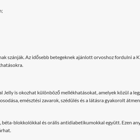
n;
knak szánják. Az idősebb betegeknek ajánlott orvoshoz fordulni a K
khatásokra.
Jelly is okozhat különböző mellékhatásokat, amelyek közül a legg
rosodása, emésztési zavarok, szédülés és a látásra gyakorolt átmen
l, béta-blokkolókkal és orális antidiabetikumokkal együtt. Ezen a
rhat.