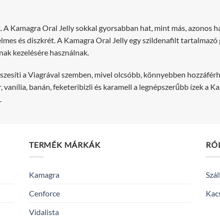
. A Kamagra Oral Jelly sokkal gyorsabban hat, mint más, azonos
elmes és diszkrét. A Kamagra Oral Jelly egy szildenafilt tartalmaz
inak kezelésére használnak.
észesíti a Viagrával szemben, mivel olcsóbb, könnyebben hozzáférh
 vanília, banán, feketeribizli és karamell a legnépszerűbb ízek a 
.
TERMÉK MÁRKÁK
RÓ
Kamagra
Szál
Cenforce
Kac
Vidalista