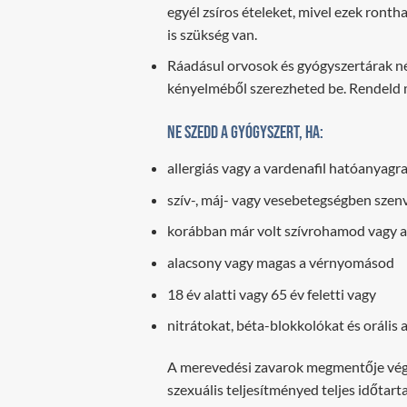
egyél zsíros ételeket, mivel ezek ront
is szükség van.
Ráadásul orvosok és gyógyszertárak né
kényelméből szerezheted be. Rendeld m
Ne szedd a gyógyszert, ha:
allergiás vagy a vardenafil hatóanyagr
szív-, máj- vagy vesebetegségben szen
korábban már volt szívrohamod vagy 
alacsony vagy magas a vérnyomásod
18 év alatti vagy 65 év feletti vagy
nitrátokat, béta-blokkolókat és orális
A merevedési zavarok megmentője végre 
szexuális teljesítményed teljes időtar