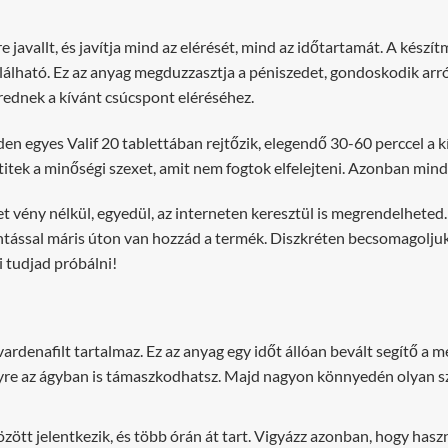
e javallt, és javítja mind az elérését, mind az időtartamát. A kés
lható. Ez az anyag megduzzasztja a péniszedet, gondoskodik arró
rednek a kívánt csúcspont eléréséhez.
n egyes Valif 20 tablettában rejtőzik, elegendő 30-60 perccel a kí
tek a minőségi szexet, amit nem fogtok elfelejteni. Azonban mindig
ket vény nélkül, egyedül, az interneten keresztül is megrendelheted
intással máris úton van hozzád a termék. Diszkréten becsomagolju
i tudjad próbálni!
vardenafilt tartalmaz. Ez az anyag egy időt állóan bevált segítő a
yre az ágyban is támaszkodhatsz. Majd nagyon könnyedén olyan sze
ött jelentkezik, és több órán át tart. Vigyázz azonban, hogy haszn