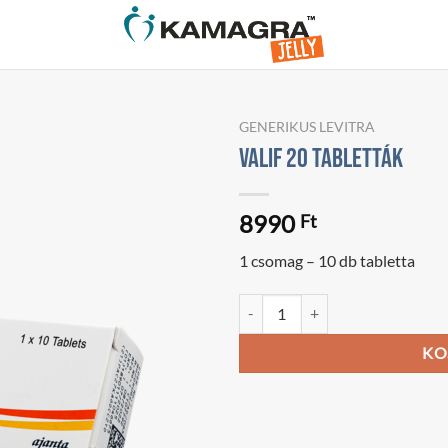
GENERIKUS LEVITRA
Valif 20 tabletták
8990
Ft
1 csomag – 10 db tabletta
Valif 20 tabletták mennyiség
KO