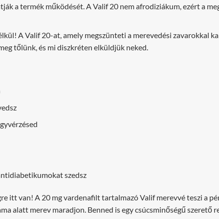
hatják a termék működését. A Valif 20 nem afrodiziákum, ezért a me
lkül! A Valif 20-at, amely megszünteti a merevedési zavarokkal 
eg tőlünk, és mi diszkréten elküldjük neked.
a
vedsz
agyvérzésed
 antidiabetikumokat szedsz
itt van! A 20 mg vardenafilt tartalmazó Valif merevvé teszi a pén
tama alatt merev maradjon. Benned is egy csúcsminőségű szerető rej