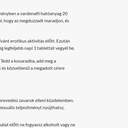
zítményben a vardenafil hatóanyag 20
l, hogy az megduzzadt maradjon, és
vánt erotikus aktivitás előtt. Ezután
 legfeljebb napi 1 tablettát vegyél be.
. Tedd a kosaradba, add meg a
k és közvetlenül a megadott címre
 merevedési zavarok elleni küzdelemben.
xuális teljesítményt nyújthatsz,
álat előtt ne fogyassz alkoholt vagy ne