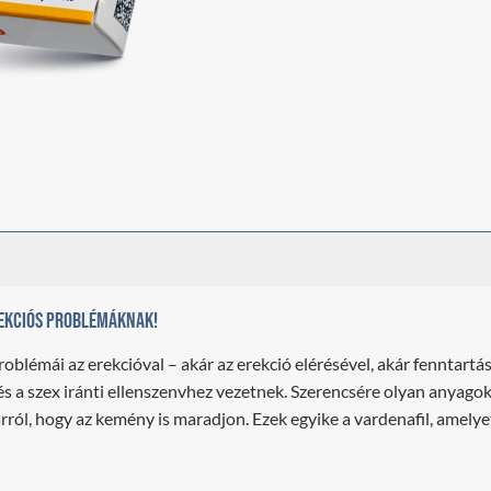
rekciós problémáknak!
roblémái az erekcióval – akár az erekció elérésével, akár fenntart
 a szex iránti ellenszenvhez vezetnek. Szerencsére olyan anyagok
ról, hogy az kemény is maradjon. Ezek egyike a vardenafil, amelyet