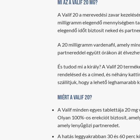
Mi az a Valif 20 mg?
A Valif 20 a merevedési zavar kezelésér
milligramm elegendő mennyiségben talá
elegendő időt biztosít neked és partne
A 20 milligramm vardenafil, amely minde
partnereddel együtt órákon át élvezheti
És tudod mi a király? A Valif 20 termé
rendelésed és a címed, és néhány katt
szállítjuk, hogy a lehető leghamarabb k
Miért a Valif 20?
A Valif minden egyes tablettája 20 mg 
Olyan 100%-os erekciót biztosít, amel
amely lenyűgözi partneredet.
A hatás leggyakrabban 30 és 60 perc köz