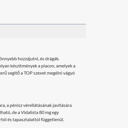
önnyebb hozzájutni, és drágák.
olyan készítmények a piacon, amelyek a
szerű segítő a TOP szexet megélni vágyó
ra, a pénisz vérellátásának javítására
lható, de a Vidalista 80 mg egy
ól és tapasztalattól függetlenül.