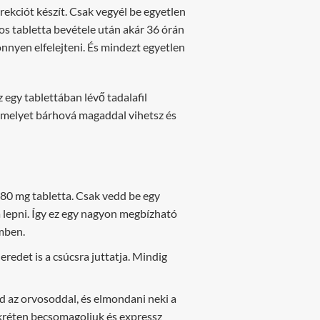
ekciót készít. Csak vegyél be egyetlen
-os tabletta bevétele után akár 36 órán
önnyen elfelejteni. És mindezt egyetlen
 egy tablettában lévő tadalafil
, amelyet bárhová magaddal vihetsz és
 80 mg tabletta. Csak vedd be egy
a lepni. Így ez egy nagyon megbízható
emben.
eredet is a csúcsra juttatja. Mindig
ed az orvosoddal, és elmondani neki a
kréten becsomagoljuk és expressz