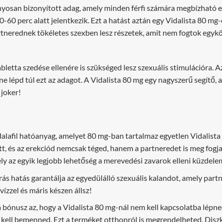
yosan bizonyított adag, amely minden férfi számára megbízható er
30-60 perc alatt jelentkezik. Ezt a hatást aztán egy Vidalista 80 mg
partnerednek tökéletes szexben lesz részetek, amit nem fogtok egyk
etta szedése ellenére is szükséged lesz szexuális stimulációra. Az
 ne lépd túl ezt az adagot. A Vidalista 80 mg egy nagyszerű segítő
 joker!
tadalafil hatóanyag, amelyet 80 mg-ban tartalmaz egyetlen Vidalista
őtt, és az erekciód nemcsak téged, hanem a partneredet is meg fogj
mely az egyik legjobb lehetőség a merevedési zavarok elleni küzdel
rás hatás garantálja az egyedülálló szexuális kalandot, amely partn
ízzel és máris készen állsz!
 a bónusz az, hogy a Vidalista 80 mg-nál nem kell kapcsolatba lépn
kell bemenned. Ezt a terméket otthonról is megrendelheted. Disz