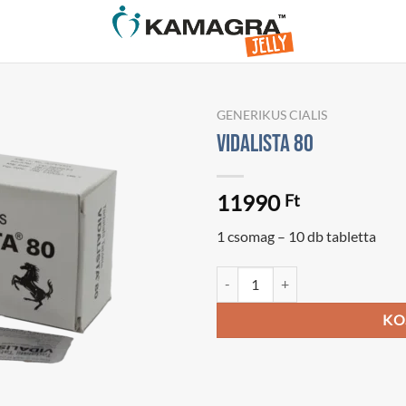
GENERIKUS CIALIS
Vidalista 80
11990
Ft
1 csomag – 10 db tabletta
Vidalista 80 mennyiség
KO