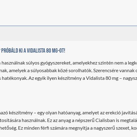
Próbáld ki a Vidalista 80 mg-ot!
 használnak súlyos gyógyszereket, amelyekhez szintén nem a legk
rnak, amelyek a súlyosabbak közé sorolhatók. Szerencsére vannak 
is hatékonyak. Az egyik ilyen készítmény a Vidalista 80 mg – nagy
mazó készítmény – egy olyan hatóanyag, amelyet az erekció javításá
ztosítására használnak. Ez az anyag a népszerű Cialisban is megtalá
etőség. Ez minden férfi számára megnyitja a nagyszerű szexet, kort