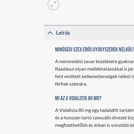
Leírás
Minőségi szex erős gyógyszerek nélkül? 
A merevedési zavar kezelésére gyakran
Ráadásul olyan mellékhatásokkal is já
fent említett kellemetlenségek nélkül 
férfiak számára.
Mi az a Vidalista 80 mg?
A Vidalista 80 mg egy tadalafilt tartal
és a hosszan tartó szexuális élvezet bi
megfizethetőbb és árban is vonzóbb leh