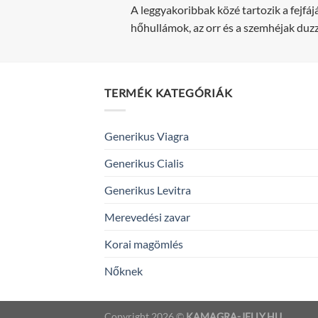
A leggyakoribbak közé tartozik a fejfá
hőhullámok, az orr és a szemhéjak duzz
TERMÉK KATEGÓRIÁK
Generikus Viagra
Generikus Cialis
Generikus Levitra
Merevedési zavar
Korai magömlés
Nőknek
Copyright 2026 ©
KAMAGRA-JELLY.HU