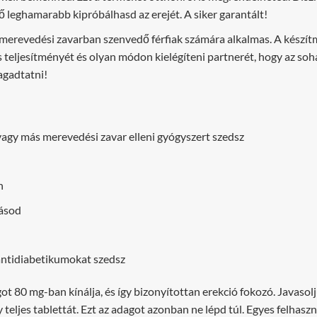
 leghamarabb kipróbálhasd az erejét. A siker garantált!
merevedési zavarban szenvedő férfiak számára alkalmas. A készít
is teljesítményét és olyan módon kielégíteni partnerét, hogy az soha
agadtatni!
 vagy más merevedési zavar elleni gyógyszert szedsz
n
másod
 antidiabetikumokat szedsz
ot 80 mg-ban kínálja, és így bizonyítottan erekció fokozó. Javasol
gy teljes tablettát. Ezt az adagot azonban ne lépd túl. Egyes felha