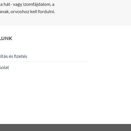
 a hát- vagy izomfájdalom, a
nak, orvoshoz kell fordulni.
LUNK
lítás és fizetés
solat