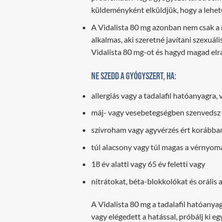
küldeményként elküldjük, hogy a lehető
A Vidalista 80 mg azonban nem csak a 
alkalmas, aki szeretné javítani szexuál
Vidalista 80 mg-ot és hagyd magad elr
Ne szedd a gyógyszert, ha:
allergiás vagy a tadalafil hatóanyagra,
máj- vagy vesebetegségben szenvedsz
szívroham vagy agyvérzés ért korábba
túl alacsony vagy túl magas a vérnyo
18 év alatti vagy 65 év feletti vagy
nitrátokat, béta-blokkolókat és orális
A Vidalista 80 mg a tadalafil hatóanyag
vagy elégedett a hatással, próbálj ki e