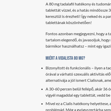
A 80 mg tadalafil hatékony és tudomán
tablettát vízzel, és a hatás mindössze 
keresztül is érezheti! Így neked és a 
tablettának köszönhetően!
Fontos azonban megjegyezni, hogy a tabl
tartalom elegendő, és javasoljuk, hogy
bármikor használhatsz – mint egy igazi
Miért a Vidalista 80 mg?
Bizonyított és funkcionális – ilyen a 
órával a várható szexuális aktivitás el
alternatívája a jól ismert Cialisnak, a
A 30-60 percen belül fellépő, akár 36 ó
vigyél magaddal egy tablettát, vedd be v
Mivel ez a Cialis hatékony helyettese,
problémád. Még a gyógyszertárba sem 